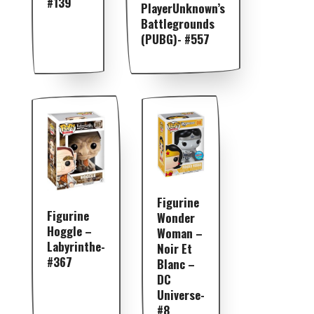
#139
PlayerUnknown’s
Battlegrounds
(PUBG)- #557
Figurine
Figurine
Wonder
Hoggle –
Woman –
Labyrinthe-
Noir Et
#367
Blanc –
DC
Universe-
#8