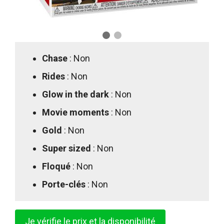
Chase
: Non
Rides
: Non
Glow in the dark
: Non
Movie moments
: Non
Gold
: Non
Super sized
: Non
Floqué
: Non
Porte-clés
: Non
Je vérifie le prix et la disponibilité