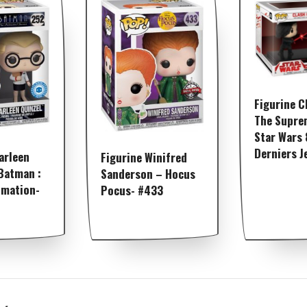
Figurine C
The Supre
Star Wars 
Derniers J
arleen
Figurine Winifred
Batman :
Sanderson – Hocus
imation-
Pocus- #433