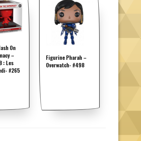
lash On
macy –
Figurine Pharah –
8 : Les
Overwatch- #498
edi- #265