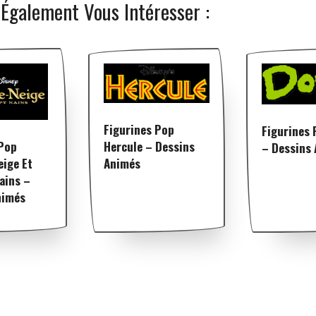
 Également Vous Intéresser :
Figurines Pop
Figurines
Hercule – Dessins
 Pop
– Dessins
Animés
eige Et
ains –
nimés