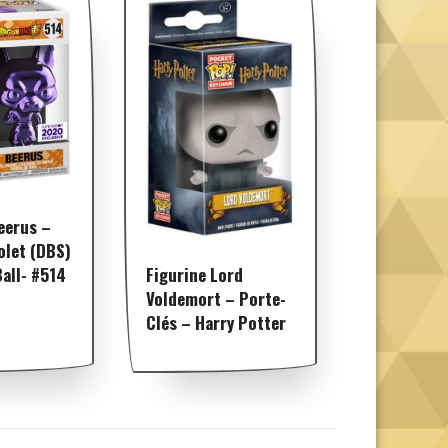
eerus –
olet (DBS)
Figurine Lord
all- #514
Voldemort – Porte-
Clés – Harry Potter