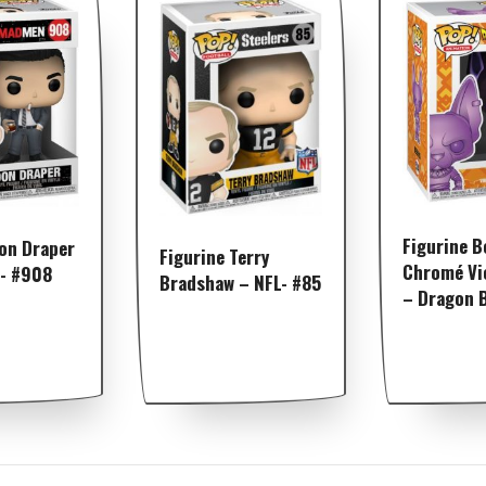
Figurine B
Don Draper
Figurine Terry
Chromé Vi
- #908
Bradshaw – NFL- #85
– Dragon B