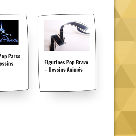
Pop Parcs
Figurines Pop Brave
essins
– Dessins Animés