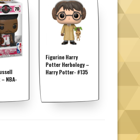
Figurine Harry
Potter Herbology –
ussell
Harry Potter- #135
 – NBA-