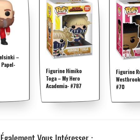
elsinki –
 Papel-
Figurine Himiko
Figurine R
Toga – My Hero
Westbrook
Academia- #787
#70
 Également Vous Intéresser :