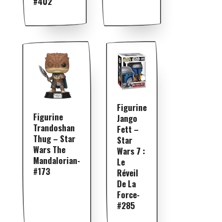
#402
Figurine
Figurine
Jango
Trandoshan
Fett –
Thug – Star
Star
Wars The
Wars 7 :
Mandalorian-
Le
#173
Réveil
De La
Force-
#285