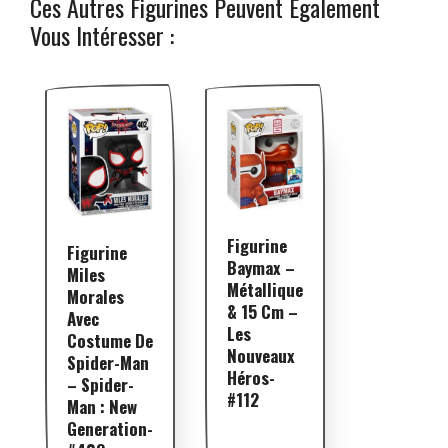
Ces Autres Figurines Peuvent Également
Vous Intéresser :
Figurine
Figurine
Baymax –
Miles
Métallique
Morales
& 15 Cm –
Avec
Les
Costume De
Nouveaux
Spider-Man
Héros-
– Spider-
#112
Man : New
Generation-