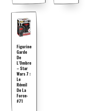
Figurine
Garde
De
L’Ombre
– Star
Wars 7 :
Le
Réveil
De La
Force-
#71