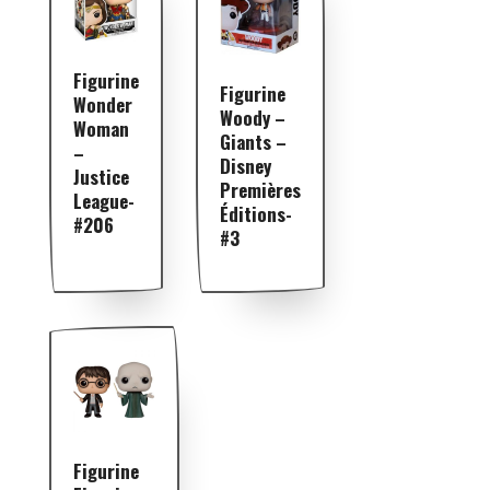
Figurine
Figurine
Wonder
Woody –
Woman
Giants –
–
Disney
Justice
Premières
League-
Éditions-
#206
#3
Figurine