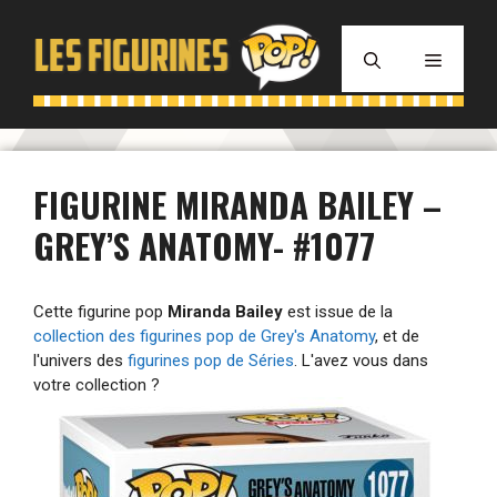
Aller
au
MENU
contenu
FIGURINE MIRANDA BAILEY –
GREY’S ANATOMY- #1077
Cette figurine pop
Miranda Bailey
est issue de la
collection des figurines pop de Grey's Anatomy
, et de
l'univers des
figurines pop de Séries
. L'avez vous dans
votre collection ?