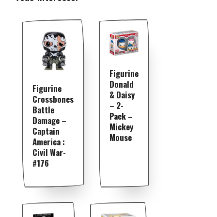
Figurine
Donald
Figurine
& Daisy
Crossbones
– 2-
Battle
Pack –
Damage –
Mickey
Captain
Mouse
America :
Civil War-
#176