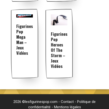
Figurines
Pop
Figurines
Mega
Pop
Man –
Heroes
Jeux
Of The
Vidéos
Storm –
Jeux
Vidéos
2026 ©lesfigurinespop.com -
Contact
-
Politique de
confidentialité
-
Mentions légales