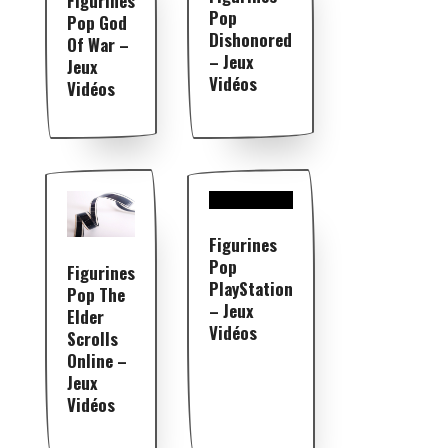
Figurines
Pop
Pop God
Dishonored
Of War –
– Jeux
Jeux
Vidéos
Vidéos
Figurines
Pop
Figurines
PlayStation
Pop The
– Jeux
Elder
Vidéos
Scrolls
Online –
Jeux
Vidéos