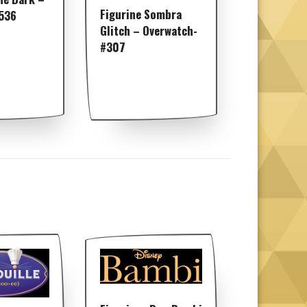
Figurine Sombra
#536
Glitch – Overwatch-
#307