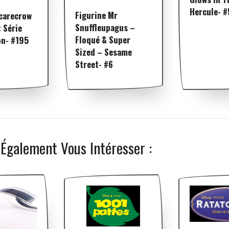
Hercule- 
Figurine Mr
Scarecrow
Snuffleupagus –
 Série
Floqué & Super
on- #195
Sized – Sesame
Street- #6
 Également Vous Intéresser :