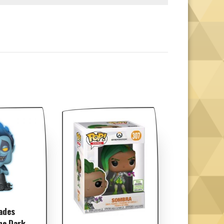
ades
he Dark –