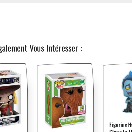
galement Vous Intéresser :
Figurine H
Glows In T