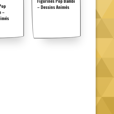
Figurines Pop Bambi
Pop
– Dessins Animés
e –
nimés