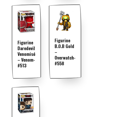
Figurine
Figurine
B.O.B Gold
Daredevil
–
Venomisé
Overwatch-
– Venom-
#558
#513