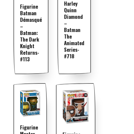
Harley
Figurine
Quinn
Batman
Diamond
Démasqué
–
–
Batman
Batman:
The
The Dark
Animated
Knight
Series-
Returns-
#718
#113
Figurine
Master