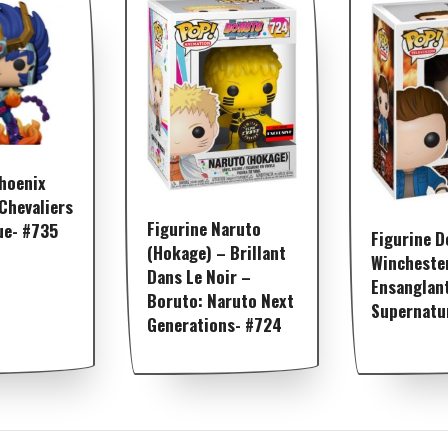
Phoenix
 Chevaliers
Figurine Naruto
ue- #735
Figurine D
(Hokage) – Brillant
Wincheste
Dans Le Noir –
Ensanglan
Boruto: Naruto Next
Supernatu
Generations- #724