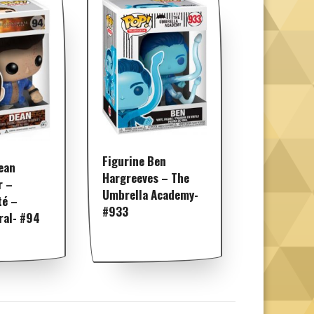
Figurine Ben
ean
Hargreeves – The
r –
Umbrella Academy-
té –
#933
ral- #94