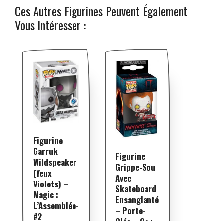
Ces Autres Figurines Peuvent Également
Vous Intéresser :
Figurine
Garruk
Figurine
Wildspeaker
Grippe-Sou
(Yeux
Avec
Violets) –
Skateboard
Magic :
Ensanglanté
L’Assemblée-
– Porte-
#2