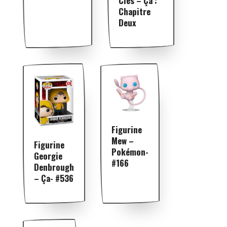
Clés – Ça :
Chapitre
Deux
Figurine
Mew –
Figurine
Pokémon-
Georgie
#166
Denbrough
– Ça- #536