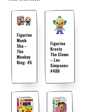
Figurine
Monk
Figurine
Sha –
Krusty
The
The Clown
Monkey
– Les
King- #5
Simpsons-
#488