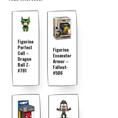
Figurine
Perfect
Figurine
Cell –
Excavator
Dragon
Armor –
Ball Z-
Fallout-
#781
#506