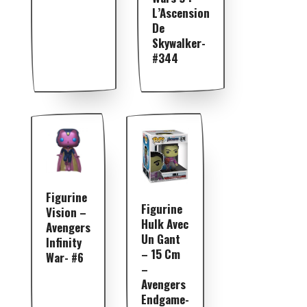
L’Ascension
De
Skywalker-
#344
Figurine
Figurine
Vision –
Hulk Avec
Avengers
Un Gant
Infinity
– 15 Cm
War- #6
–
Avengers
Endgame-