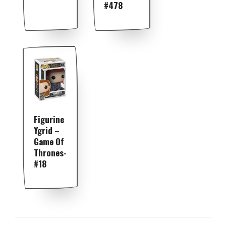
#478
Figurine
Ygrid –
Game Of
Thrones-
#18