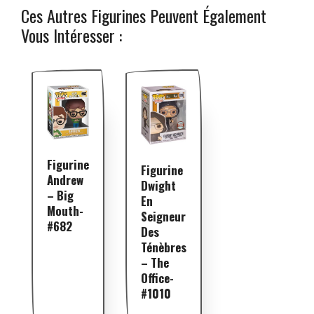
Ces Autres Figurines Peuvent Également
Vous Intéresser :
Figurine
Figurine
Andrew
Dwight
– Big
En
Mouth-
Seigneur
#682
Des
Ténèbres
– The
Office-
#1010