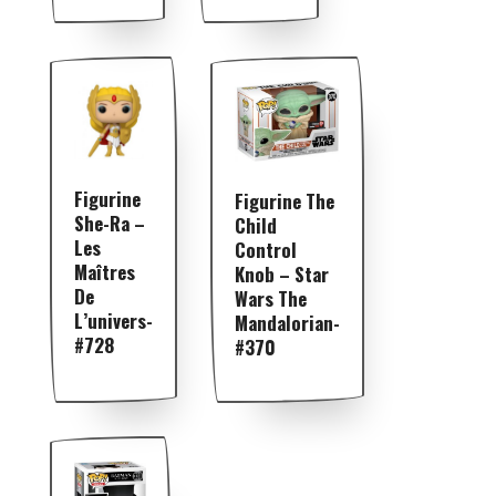
Figurine
Figurine The
She-Ra –
Child
Les
Control
Maîtres
Knob – Star
De
Wars The
L’univers-
Mandalorian-
#728
#370