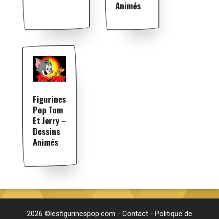
Animés
Figurines
Pop Tom
Et Jerry –
Dessins
Animés
2026 ©lesfigurinespop.com -
Contact
-
Politique de