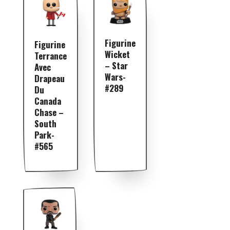
Figurine
Figurine
Wicket
Terrance
– Star
Avec
Wars-
Drapeau
#289
Du
Canada
Chase –
South
Park-
#565