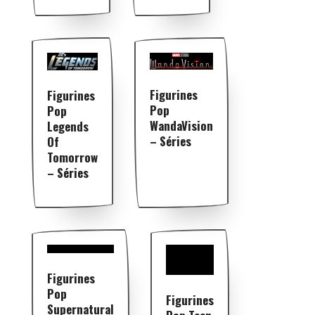
Figurines
Figurines
Pop
Pop
WandaVision
Legends
– Séries
Of
Tomorrow
– Séries
Figurines
Pop
Figurines
Supernatural