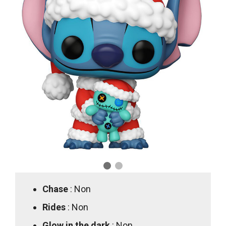
Chase
: Non
Rides
: Non
Glow in the dark
: Non