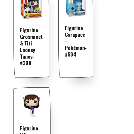
Figurine
Figurine
Carapuce
Grosminet
–
& Titi –
Pokémon-
Looney
#504
Tunes-
#309
Figurine