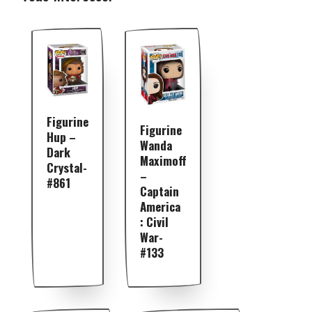
Figurine
Figurine
Hup –
Wanda
Dark
Maximoff
Crystal-
–
#861
Captain
America
: Civil
War-
#133