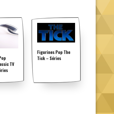
Figurines Pop The
Pop
Tick – Séries
assic TV
éries