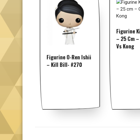
Figurine K
– 25 Cm – 
Vs Kong
Figurine O-Ren Ishii
– Kill Bill- #270