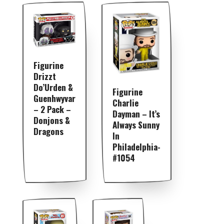
Figurine
Drizzt
Do’Urden &
Figurine
Guenhwyvar
Charlie
– 2 Pack –
Dayman – It’s
Donjons &
Always Sunny
Dragons
In
Philadelphia-
#1054