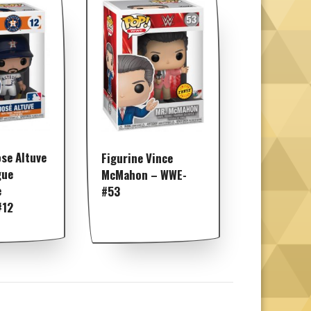
ose Altuve
Figurine Vince
gue
McMahon – WWE-
e
#53
#12