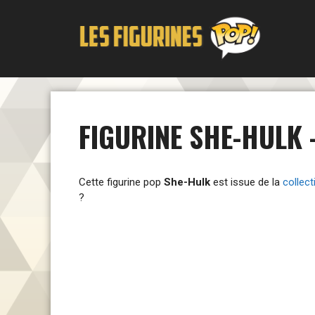
Aller
au
contenu
FIGURINE SHE-HULK 
Cette figurine pop
She-Hulk
est issue de la
collec
?