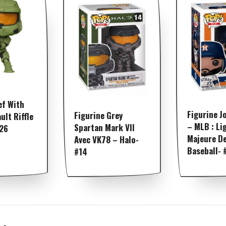
ef With
Figurine J
Figurine Grey
lt Riffle
– MLB : Li
Spartan Mark VII
226
Majeure D
Avec VK78 – Halo-
Baseball- 
#14