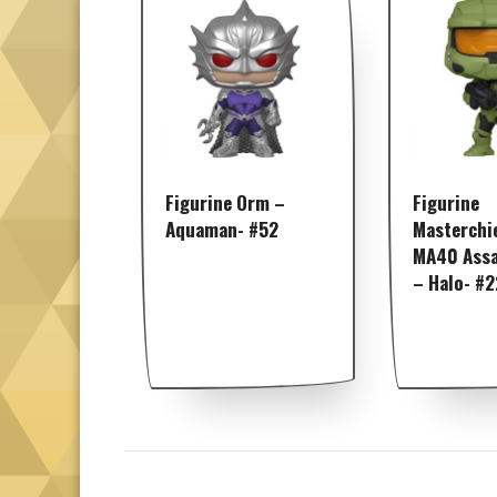
Figurine Orm –
Figurine
Aquaman- #52
Masterchi
MA40 Assau
– Halo- #