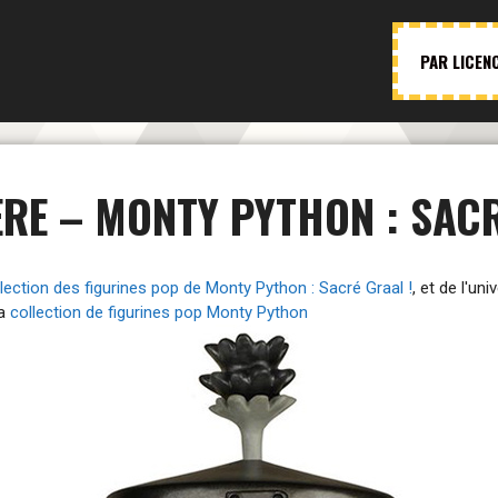
PAR LICEN
ERE – MONTY PYTHON : SACR
lection des figurines pop de Monty Python : Sacré Graal !
, et de l'un
la
collection de figurines pop Monty Python