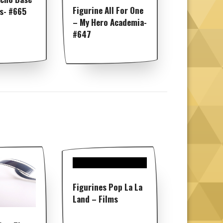
Figurine All For One
s- #665
– My Hero Academia-
#647
Figurines Pop La La
Land – Films