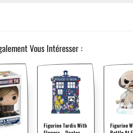
galement Vous Intéresser :
Figurine Tardis With
Figurine 
Flowers – Doctor
Battle At 