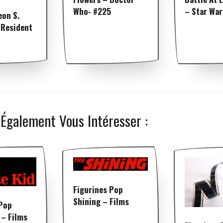
Who- #225
– Star War
eon S.
 Resident
 Également Vous Intéresser :
Figurines Pop
Shining – Films
 Pop
 – Films