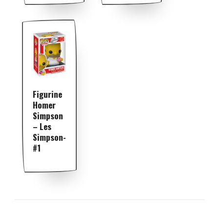
Figurine
Homer
Simpson
– Les
Simpson-
#1