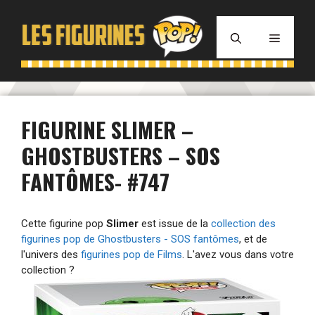
Aller
au
MENU
contenu
FIGURINE SLIMER –
GHOSTBUSTERS – SOS
FANTÔMES- #747
Cette figurine pop
Slimer
est issue de la
collection des
figurines pop de Ghostbusters - SOS fantômes
, et de
l'univers des
figurines pop de Films
. L'avez vous dans votre
collection ?