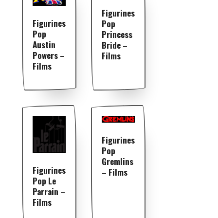
Figurines
Figurines
Pop
Pop
Princess
Austin
Bride –
Powers –
Films
Films
Figurines
Pop
Gremlins
Figurines
– Films
Pop Le
Parrain –
Films