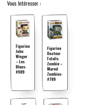
Vous Intéresser :
Figurine
Figurine
John
Docteur
Winger
Fatalis
– Les
Zombie –
Bleus-
Marvel
#989
Zombies-
#789