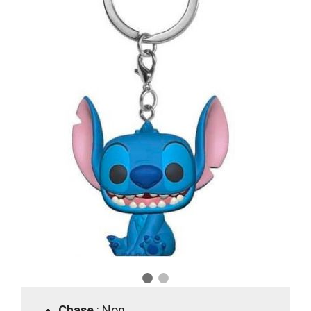
Chase
: Non