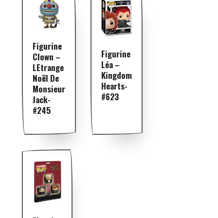
Figurine
Figurine
Clown –
Léa –
LEtrange
Kingdom
Noël De
Hearts-
Monsieur
#623
Jack-
#245