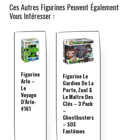
Ces Autres Figurines Peuvent Également
Vous Intéresser :
Figurine
Figurine Le
Arlo –
Gardien De La
Le
Porte, Zuul &
Voyage
Le Maître Des
D’Arlo-
Clés – 3 Pack
#161
–
Ghostbusters
– SOS
Fantômes