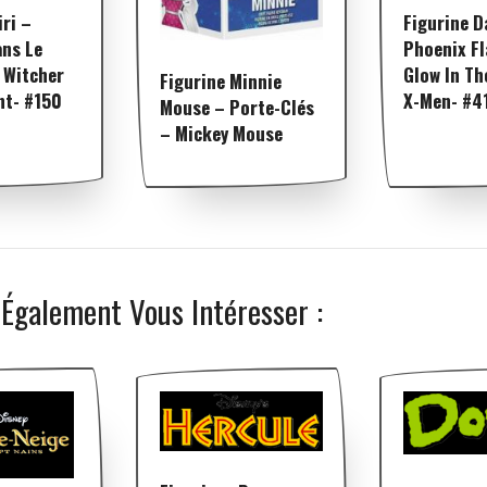
iri –
Figurine D
ans Le
Phoenix F
 Witcher
Glow In Th
Figurine Minnie
nt- #150
X-Men- #4
Mouse – Porte-Clés
– Mickey Mouse
 Également Vous Intéresser :