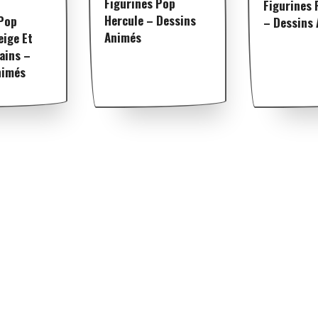
Figurines Pop
Figurines
Hercule – Dessins
 Pop
– Dessins
Animés
eige Et
ains –
nimés