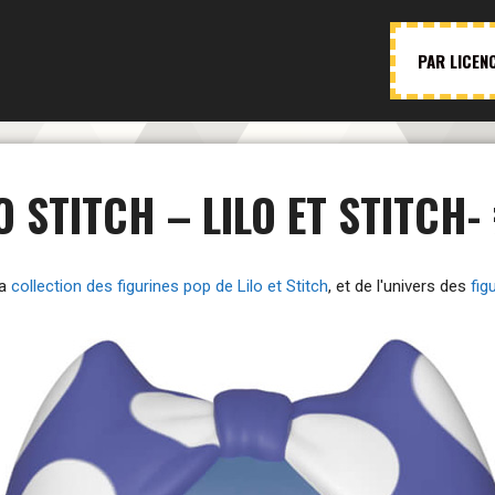
PAR LICEN
 STITCH – LILO ET STITCH-
la
collection des figurines pop de Lilo et Stitch
, et de l'univers des
fig