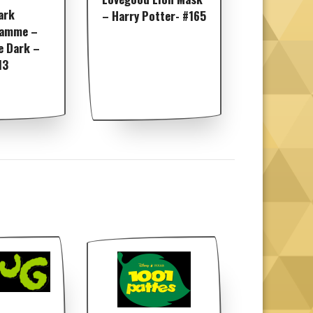
ark
– Harry Potter- #165
lamme –
e Dark –
13