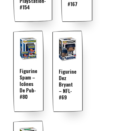
PlayStation-
#167
#154
Figurine
Figurine
Spam –
Dez
Icônes
Bryant
De Pub-
– NFL-
#80
#69