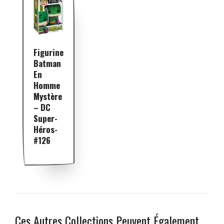
Figurine
Batman
En
Homme
Mystère
– DC
Super-
Héros-
#126
Ces Autres Collections Peuvent Également