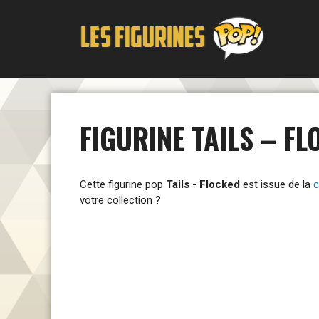
Aller
au
contenu
FIGURINE TAILS – FL
Cette figurine pop
Tails - Flocked
est issue de la
c
votre collection ?