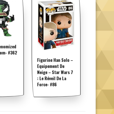
Venomized
nom- #362
Figurine Han Solo –
Equipement De
Neige – Star Wars 7
: Le Réveil De La
Force- #86