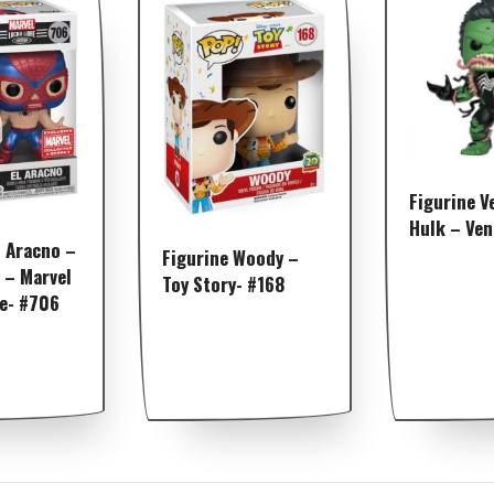
Figurine 
Hulk – Ve
l Aracno –
Figurine Woody –
 – Marvel
Toy Story- #168
re- #706