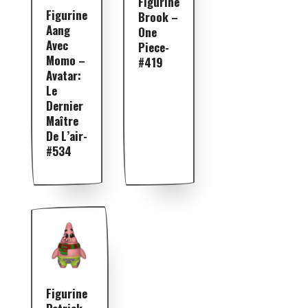
Figurine
Figurine
Brook –
Aang
One
Avec
Piece-
Momo –
#419
Avatar:
Le
Dernier
Maître
De L’air-
#534
Figurine