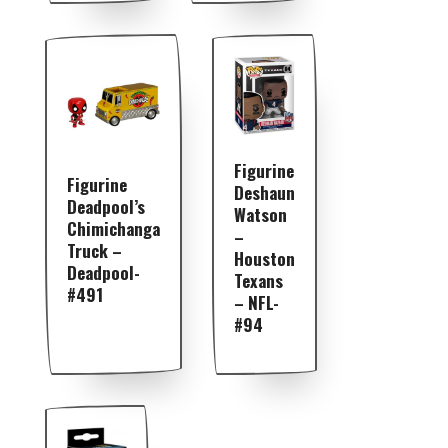
Figurine
Figurine
Deshaun
Deadpool’s
Watson
Chimichanga
–
Truck –
Houston
Deadpool-
Texans
#491
– NFL-
#94