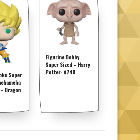
Figurine Dobby
Super Sized – Harry
Potter- #740
oku Super
mehameha
 – Dragon