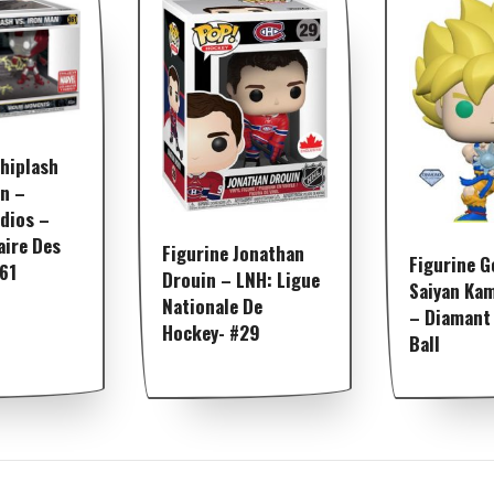
Whiplash
an –
dios –
aire Des
Figurine Jonathan
Figurine G
361
Drouin – LNH: Ligue
Saiyan Ka
Nationale De
– Diamant
Hockey- #29
Ball