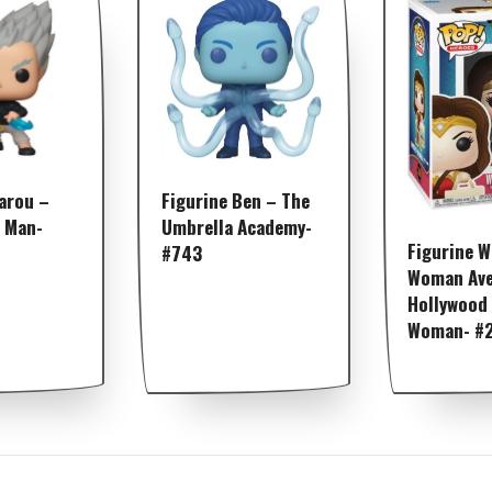
arou –
Figurine Ben – The
 Man-
Umbrella Academy-
Figurine 
#743
Woman Ave
Hollywood
Woman- #