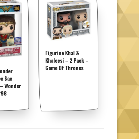
Figurine Khal &
Khaleesi – 2 Pack –
Game Of Thrones
Wonder
c Sac
 – Wonder
298