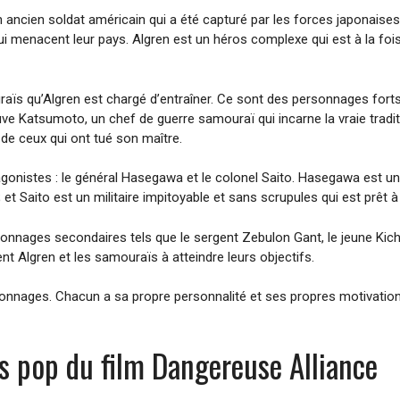
un ancien soldat américain qui a été capturé par les forces japonais
ui menacent leur pays. Algren est un héros complexe qui est à la foi
ïs qu’Algren est chargé d’entraîner. Ce sont des personnages forts 
uve Katsumoto, un chef de guerre samouraï qui incarne la vraie tradit
de ceux qui ont tué son maître.
nistes : le général Hasegawa et le colonel Saito. Hasegawa est un a
t Saito est un militaire impitoyable et sans scrupules qui est prêt à 
onnages secondaires tels que le sergent Zebulon Gant, le jeune Kic
nt Algren et les samouraïs à atteindre leurs objectifs.
onnages. Chacun a sa propre personnalité et ses propres motivations q
es pop du film Dangereuse Alliance