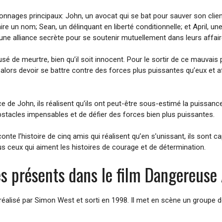
nages principaux: John, un avocat qui se bat pour sauver son client;
ire un nom; Sean, un délinquant en liberté conditionnelle; et April, un
ne alliance secrète pour se soutenir mutuellement dans leurs affair
sé de meurtre, bien qu’il soit innocent. Pour le sortir de ce mauvais
t alors devoir se battre contre des forces plus puissantes qu’eux et af
 de John, ils réalisent qu’ils ont peut-être sous-estimé la puissance 
stacles impensables et de défier des forces bien plus puissantes.
nte l’histoire de cinq amis qui réalisent qu’en s’unissant, ils sont c
ous ceux qui aiment les histoires de courage et de détermination.
s présents dans le film Dangereuse 
n réalisé par Simon West et sorti en 1998. Il met en scène un group