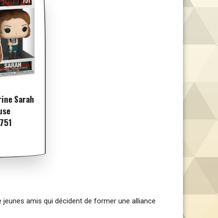
rine Sarah
use
#751
e jeunes amis qui décident de former une alliance