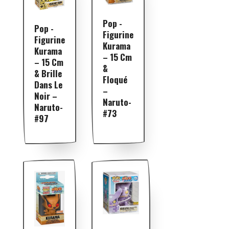
Pop -
Pop -
Figurine
Figurine
Kurama
Kurama
– 15 Cm
– 15 Cm
&
& Brille
Floqué
Dans Le
–
Noir –
Naruto-
Naruto-
#73
#97