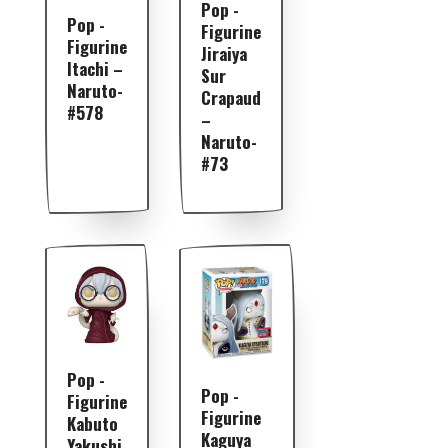
Pop -
Pop -
Figurine
Figurine
Jiraiya
Itachi –
Sur
Naruto-
Crapaud
#578
–
Naruto-
#73
Pop -
Pop -
Figurine
Figurine
Kabuto
Kaguya
Yakushi