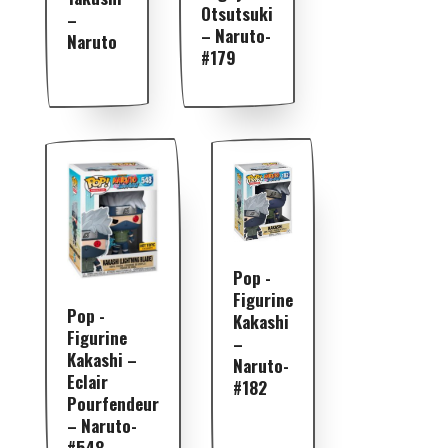
Otsutsuki
–
– Naruto-
Naruto
#179
Pop -
Figurine
Pop -
Kakashi
Figurine
–
Kakashi –
Naruto-
Eclair
#182
Pourfendeur
– Naruto-
#548