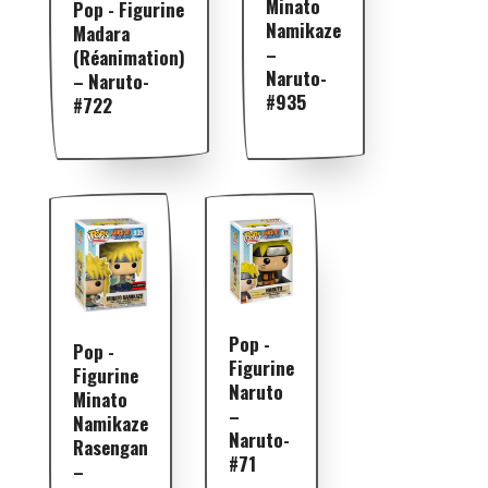
Minato
Pop - Figurine
Namikaze
Madara
–
(Réanimation)
Naruto-
– Naruto-
#935
#722
Pop -
Pop -
Figurine
Figurine
Naruto
Minato
–
Namikaze
Naruto-
Rasengan
#71
–