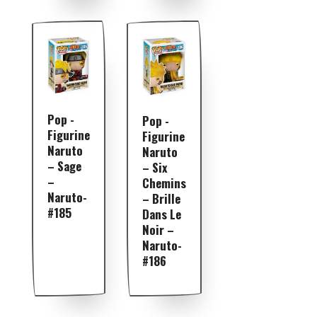
Pop -
Pop -
Figurine
Figurine
Naruto
Naruto
– Sage
– Six
–
Chemins
Naruto-
– Brille
#185
Dans Le
Noir –
Naruto-
#186