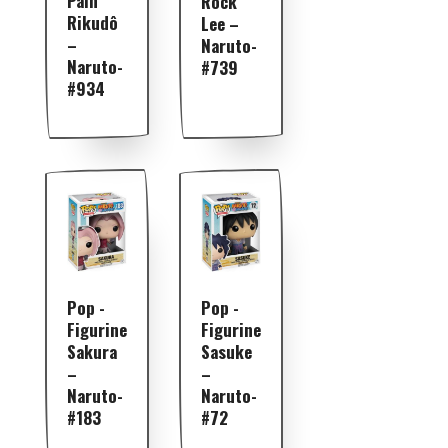
Pain
Rock
Rikudô
Lee –
–
Naruto-
Naruto-
#739
#934
Pop -
Pop -
Figurine
Figurine
Sakura
Sasuke
–
–
Naruto-
Naruto-
#183
#72