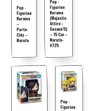
Pop -
Figurine
Pop -
Kurama
Figurine
(Majestic
Kurama
Attire :
–
Susano’O)
Porte-
– 15 Cm –
Clés –
Naruto-
Naruto
#725
Pop -
Figurine