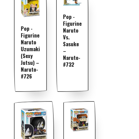
Pop -
Figurine
Pop -
Naruto
Figurine
Vs.
Naruto
Sasuke
Uzumaki
–
(Sexy
Naruto-
Jutsu) –
#732
Naruto-
#726