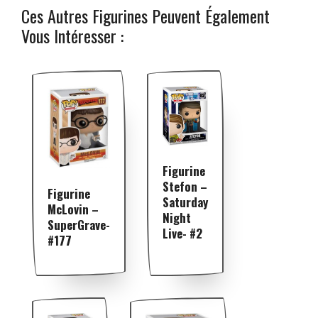
Ces Autres Figurines Peuvent Également
Vous Intéresser :
Figurine
Stefon –
Figurine
Saturday
McLovin –
Night
SuperGrave-
Live- #2
#177