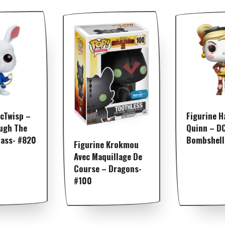
McTwisp –
Figurine H
ough The
Quinn – D
lass- #820
Bombshell
Figurine Krokmou
Avec Maquillage De
Course – Dragons-
#100