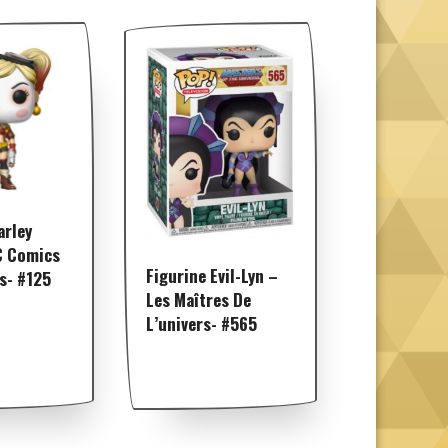
arley
C Comics
Figurine Evil-Lyn –
s- #125
Les Maîtres De
L’univers- #565