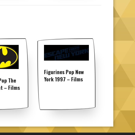
Figurines Pop New
York 1997 – Films
Pop The
t – Films