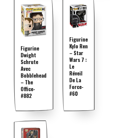
Figurine
Kylo Ren
Figurine
– Star
Dwight
Wars 7 :
Schrute
Le
Avec
Réveil
Bobblehead
De La
– The
Force-
Office-
#60
#882