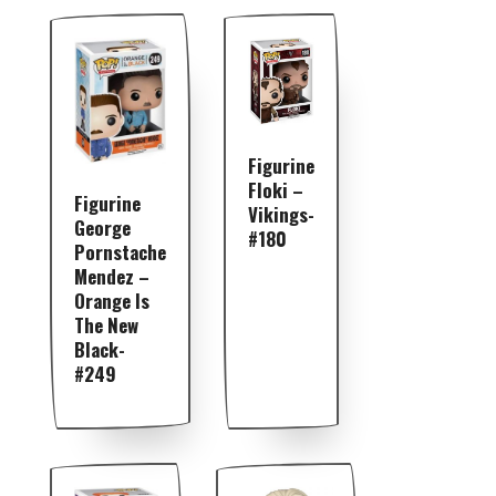
Figurine
Floki –
Figurine
Vikings-
George
#180
Pornstache
Mendez –
Orange Is
The New
Black-
#249