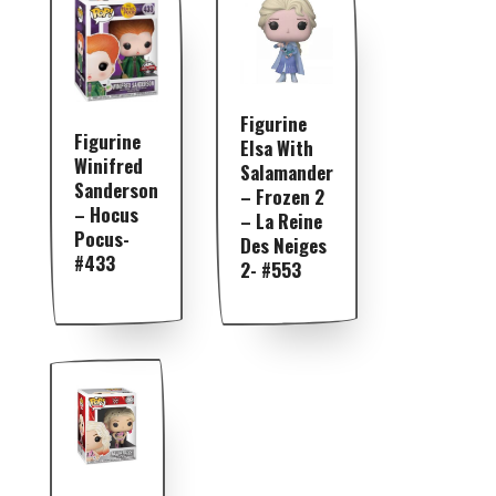
Figurine
Figurine
Elsa With
Winifred
Salamander
Sanderson
– Frozen 2
– Hocus
– La Reine
Pocus-
Des Neiges
#433
2- #553