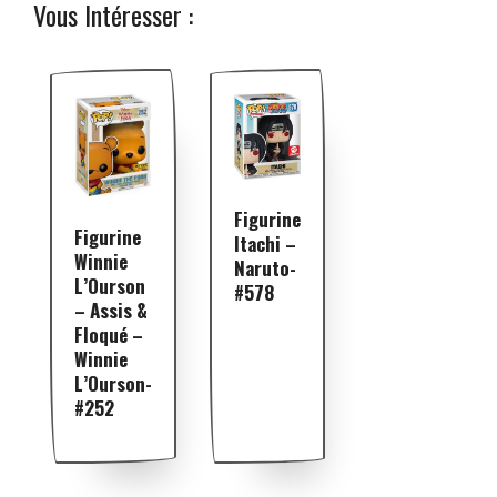
Vous Intéresser :
Figurine
Figurine
Itachi –
Winnie
Naruto-
L’Ourson
#578
– Assis &
Floqué –
Winnie
L’Ourson-
#252