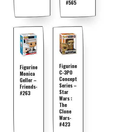
#565
Figurine
Figurine
C-3PO
Monica
Concept
Geller –
Series –
Friends-
Star
#263
Wars :
The
Clone
Wars-
#423