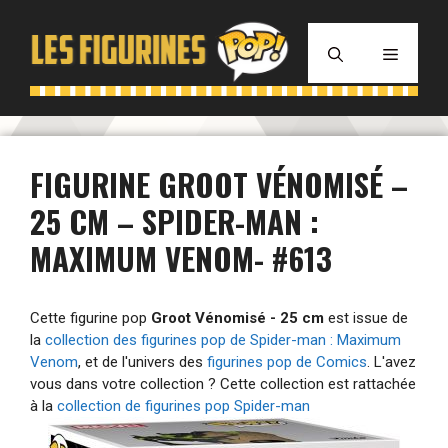
Aller
au
MENU
contenu
FIGURINE GROOT VÉNOMISÉ –
25 CM – SPIDER-MAN :
MAXIMUM VENOM- #613
Cette figurine pop
Groot Vénomisé - 25 cm
est issue de
la
collection des figurines pop de Spider-man : Maximum
Venom
, et de l'univers des
figurines pop de Comics
. L'avez
vous dans votre collection ? Cette collection est rattachée
à la
collection de figurines pop Spider-man