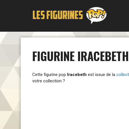
Aller
au
contenu
FIGURINE IRACEBETH
Cette figurine pop
Iracebeth
est issue de la
collec
votre collection ?