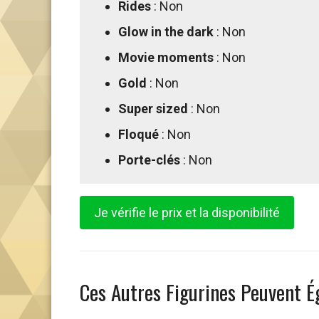
Rides
: Non
Glow in the dark
: Non
Movie moments
: Non
Gold
: Non
Super sized
: Non
Floqué
: Non
Porte-clés
: Non
Je vérifie le prix et la disponibilité
Ces Autres Figurines Peuvent É