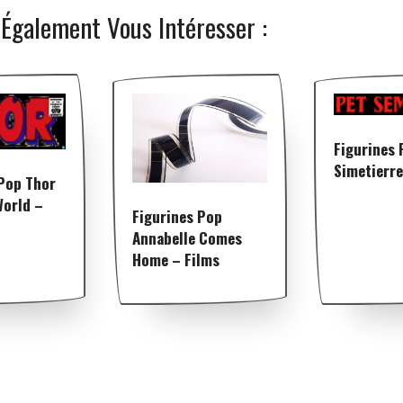
 Également Vous Intéresser :
Figurines 
Simetierre
 Pop Thor
World –
Figurines Pop
Annabelle Comes
Home – Films