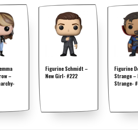
Gemma
Figurine Schmidt –
Figurine D
row –
New Girl- #222
Strange –
narchy-
Strange- 