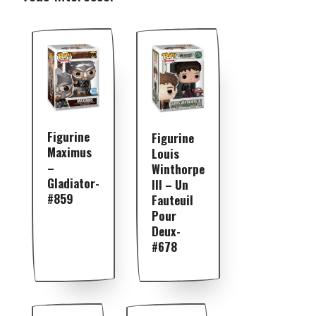
Figurine
Figurine
Maximus
Louis
–
Winthorpe
Gladiator-
III – Un
#859
Fauteuil
Pour
Deux-
#678