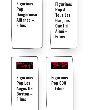
Figurines
Figurines
Pop
Pop A
Dangereuse
Tous Les
Alliance –
Garçons
Films
Que J’ai
Aimé –
Films
Figurines
Figurines
Pop Les
Pop 300
Anges De
– Films
Boston –
Films