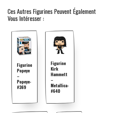
Ces Autres Figurines Peuvent Également
Vous Intéresser :
Figurine
Figurine
Kirk
Popeye
Hammett
–
–
Popeye-
Metallica-
#369
#640