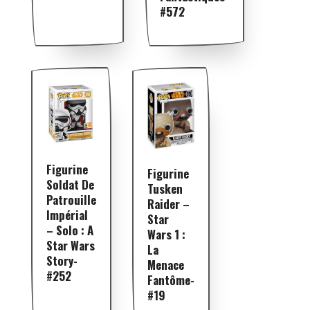
#572
Figurine
Figurine
Soldat De
Tusken
Patrouille
Raider –
Impérial
Star
– Solo : A
Wars 1 :
Star Wars
La
Story-
Menace
#252
Fantôme-
#19