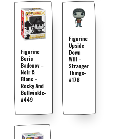
Figurine
Upside
Figurine
Down
Boris
Will –
Badenov –
Stranger
Noir &
Things-
Blanc –
#178
Rocky And
Bullwinkle-
#449