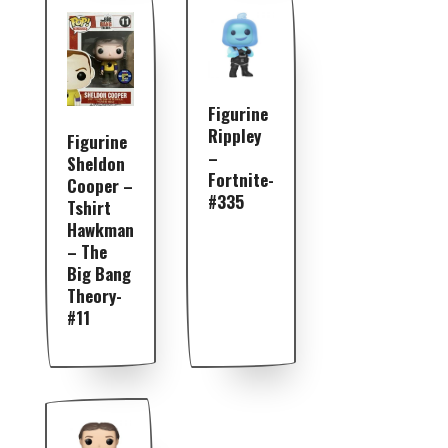
Figurine
Rippley
Figurine
–
Sheldon
Fortnite-
Cooper –
#335
Tshirt
Hawkman
– The
Big Bang
Theory-
#11