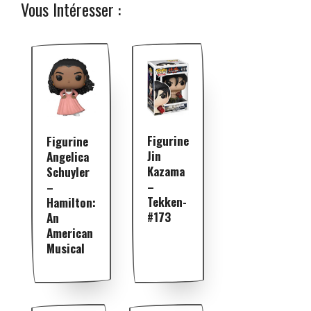
Vous Intéresser :
Figurine
Figurine
Jin
Angelica
Kazama
Schuyler
–
–
Tekken-
Hamilton:
#173
An
American
Musical